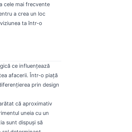
a cele mai frecvente
entru a crea un loc
viziunea ta într-o
gică ce influențează
tea afacerii. Într-o piață
iferențierea prin design
 arătat că aproximativ
rimentul uneia cu un
ia sunt dispuși să
 rol determinant.