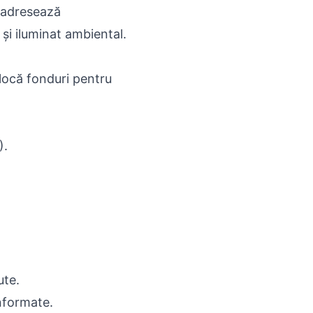
e adresează
și iluminat ambiental.
alocă fonduri pentru
).
ute.
informate.