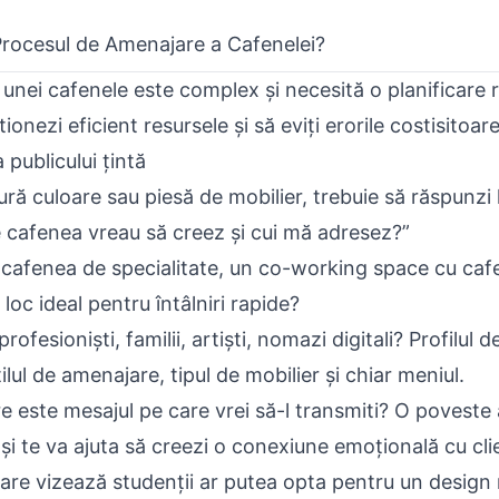
 Procesul de Amenajare a Cafenelei?
unei cafenele este complex și necesită o planificare
ionezi eficient resursele și să eviți erorile costisitoare
 publicului țintă
ură culoare sau piesă de mobilier, trebuie să răspunzi 
 cafenea vreau să creez și cui mă adresez?”
 cafenea de specialitate, un co-working space cu cafe
loc ideal pentru întâlniri rapide?
rofesioniști, familii, artiști, nomazi digitali? Profilul
stilul de amenajare, tipul de mobilier și chiar meniul.
 este mesajul pe care vrei să-l transmiti? O poveste 
 și te va ajuta să creezi o conexiune emoțională cu clie
re vizează studenții ar putea opta pentru un design 