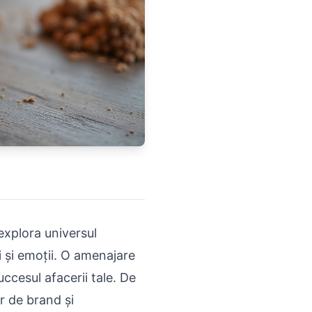
explora universul
i și emoții. O amenajare
ccesul afacerii tale. De
r de brand și