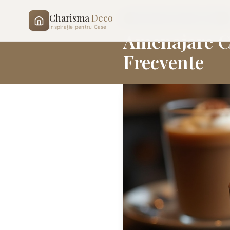
Charisma
Deco
DESIGN INTERIOR COMERCIAL
Inspirație pentru Case
Amenajare Ca
Frecvente