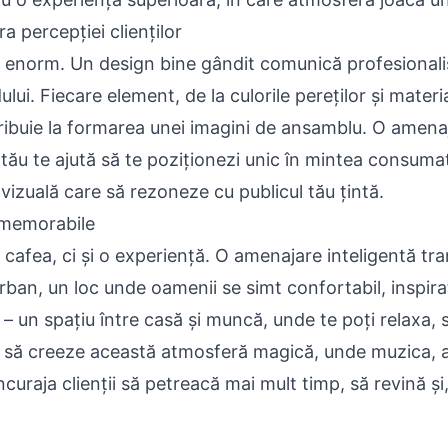
a percepției clienților
enorm. Un design bine gândit comunică profesionalism,
lui. Fiecare element, de la culorile pereților și materia
ntribuie la formarea unei imagini de ansamblu. O amena
tău te ajută să te poziționezi unic în mintea consumat
vizuală care să rezoneze cu publicul tău țintă.
 memorabile
cafea, ci și o experiență. O amenajare inteligentă tr
rban, un loc unde oamenii se simt confortabil, inspirați
” – un spațiu între casă și muncă, unde te poți relaxa, 
 să creeze această atmosferă magică, unde muzica, ar
curaja clienții să petreacă mai mult timp, să revină și,