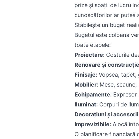
prize și spații de lucru 
cunoscătorilor ar putea a
Stabilește un buget real
Bugetul este coloana vert
toate etapele:
Proiectare:
Costurile des
Renovare și construcție
Finisaje:
Vopsea, tapet, g
Mobilier:
Mese, scaune, c
Echipamente:
Expresor de
Iluminat:
Corpuri de ilumi
Decorațiuni și accesorii
Imprevizibile:
Alocă înto
O planificare financiară d