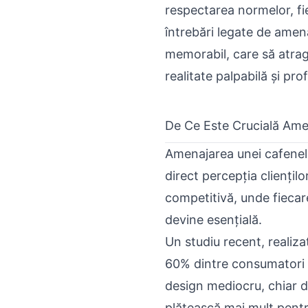
respectarea normelor, fi
întrebări legate de amen
memorabil, care să atragă
realitate palpabilă și prof
De Ce Este Crucială Ame
Amenajarea unei cafenele
direct percepția cliențilo
competitivă, unde fiecar
devine esențială.
Un studiu recent, realiz
60% dintre consumatori 
design mediocru, chiar da
plătească mai mult pentr