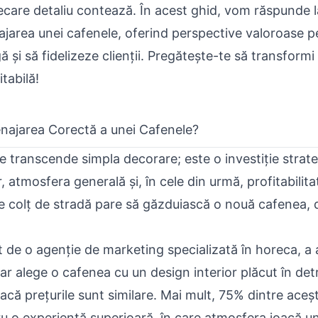
ecare detaliu contează. În acest ghid, vom răspunde l
ajarea unei cafenele, oferind perspective valoroase p
 și să fidelizeze clienții. Pregătește-te să transformi 
itabilă!
najarea Corectă a unei Cafenele?
 transcende simpla decorare; este o investiție strate
r, atmosfera generală și, în cele din urmă, profitabilita
e colț de stradă pare să găzduiască o nouă cafenea, d
at de o agenție de marketing specializată în horeca, a
ar alege o cafenea cu un
design interior
plăcut în det
că prețurile sunt similare. Mai mult, 75% dintre aceșt
u o experiență superioară, în care atmosfera joacă un