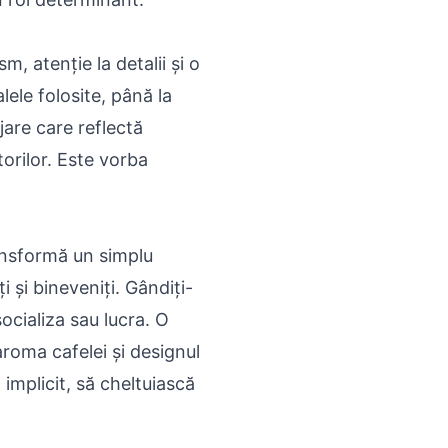
 atenție la detalii și o
lele folosite, până la
jare care reflectă
orilor. Este vorba
ansformă un simplu
 și bineveniți. Gândiți-
socializa sau lucra. O
oma cafelei și designul
 implicit, să cheltuiască