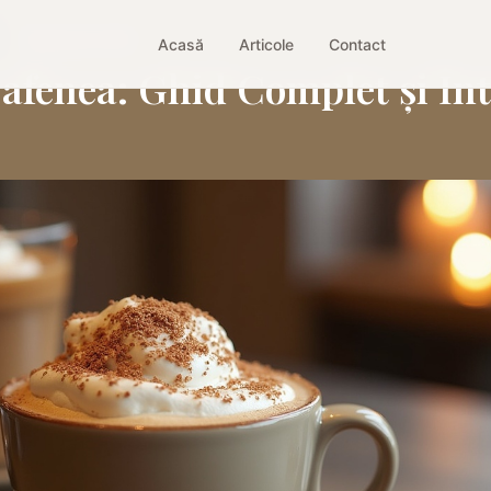
|
13 februarie 2026
Acasă
Articole
Contact
fenea: Ghid Complet și Înt