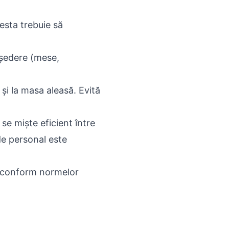
cesta trebuie să
 ședere (mese,
și la masa aleasă. Evită
se miște eficient între
de personal este
i, conform normelor