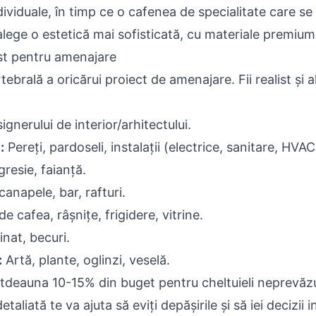
individuale, în timp ce o cafenea de specialitate care s
lege o estetică mai sofisticată, cu materiale premium 
ist pentru amenajare
ebrală a oricărui proiect de amenajare. Fii realist și 
ignerului de interior/arhitectului.
:
Pereți, pardoseli, instalații (electrice, sanitare, HVAC
resie, faianță.
anapele, bar, rafturi.
 cafea, râșnițe, frigidere, vitrine.
nat, becuri.
:
Artă, plante, oglinzi, veselă.
tdeauna 10-15% din buget pentru cheltuieli neprevăz
etaliată te va ajuta să eviți depășirile și să iei decizii 