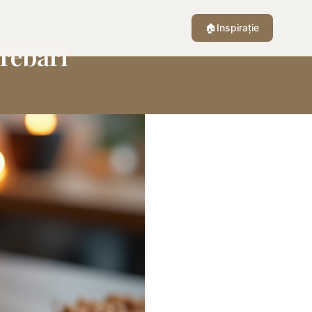
🏠
Inspirație
rebări