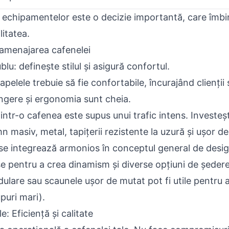
 a echipamentelor este o decizie importantă, care îmbi
litatea.
n amenajarea cafenelei
blu: definește stilul și asigură confortul.
pelele trebuie să fie confortabile, încurajând clienții
ingere și ergonomia sunt cheia.
intr-o cafenea este supus unui trafic intens. Investeșt
n masiv, metal, tapițerii rezistente la uzură și ușor de
se integrează armonios în conceptul general de desig
se pentru a crea dinamism și diverse opțiuni de ședere
lare sau scaunele ușor de mutat pot fi utile pentru a
puri mari).
 Eficiență și calitate