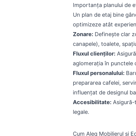
Importanța planului de eta
Un plan de etaj bine gând
optimizeze atât experiența
Zonare:
Definește clar z
canapele), toalete, spați
Fluxul clienților:
Asigură 
aglomerația în punctele 
Fluxul personalului:
Baru
prepararea cafelei, serv
influențat de designul bar
Accesibilitate:
Asigură-t
legale.
Cum Aleg Mobilierul și E