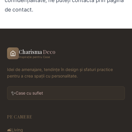
confidențialitate, ne puteți contacta prin
pagina
de contact
.
Charisma
Deco
Inspirație pentru Case
Idei de amenajare, tendințe în design și sfaturi practice
pentru a crea spații cu personalitate.
✨
Case cu suflet
PE CAMERE
🛋️
Living