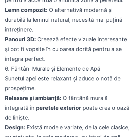
pentru a accentua o anumită zonă a peretelui.
Lemn compozit:
O alternativă modernă și
durabilă la lemnul natural, necesită mai puțină
întreținere.
Panouri 3D:
Creează efecte vizuale interesante
și pot fi vopsite în culoarea dorită pentru a se
integra perfect.
6. Fântâni Murale și Elemente de Apă
Sunetul apei este relaxant și aduce o notă de
prospețime.
Relaxare și ambianță:
O fântână murală
integrată în
peretele exterior
poate crea o oază
de liniște.
Design:
Există modele variate, de la cele clasice,