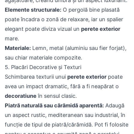
agățătoare, creând umbră și un aspect luxuriant.
Elemente structurale:
O pergolă bine plasată
poate încadra o zonă de relaxare, iar un spalier
elegant poate diviza vizual un
perete exterior
mare.
Materiale:
Lemn, metal (aluminiu sau fier forjat),
sau chiar materiale compozite.
5. Placări Decorative și Texturi
Schimbarea texturii unui
perete exterior
poate
avea un impact dramatic, fără a fi neapărat o
decoratiune
în sensul clasic.
Piatră naturală sau cărămidă aparentă:
Adaugă
un aspect rustic, mediteranean sau industrial, în
funcție de tipul de piatră/cărămidă. Pot fi folosite