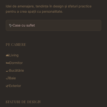
Idei de amenajare, tendințe în design și sfaturi practice
pentru a crea spații cu personalitate.
✨
Case cu suflet
PE CAMERE
🛋️
Living
🛏️
Dormitor
🍳
Bucătărie
🛁
Baie
🌿
Exterior
SFATURI DE DESIGN