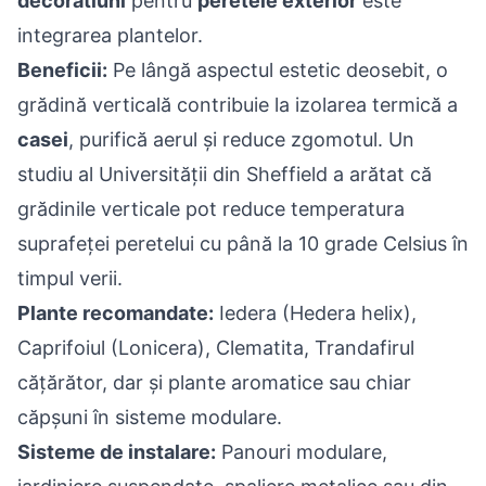
decoratiuni
pentru
peretele exterior
este
integrarea plantelor.
Beneficii:
Pe lângă aspectul estetic deosebit, o
grădină verticală contribuie la izolarea termică a
casei
, purifică aerul și reduce zgomotul. Un
studiu al Universității din Sheffield a arătat că
grădinile verticale pot reduce temperatura
suprafeței peretelui cu până la 10 grade Celsius în
timpul verii.
Plante recomandate:
Iedera (Hedera helix),
Caprifoiul (Lonicera), Clematita, Trandafirul
cățărător, dar și plante aromatice sau chiar
căpșuni în sisteme modulare.
Sisteme de instalare:
Panouri modulare,