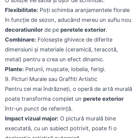
O soluție versatilă și ușor de schimbat.
Flexibilitate:
Poți schimba aranjamentele florale
în funcție de sezon, aducând mereu un suflu nou
decoratiunilor
de pe
peretele exterior
.
Combinare:
Folosește ghivece de diferite
dimensiuni și materiale (ceramică, teracotă,
metal) pentru a crea un efect dinamic.
Plante:
Petunii, mușcate, lobelia, ferigi.
9. Picturi Murale sau Graffiti Artistic
Pentru cei mai îndrăzneți, o operă de artă murală
poate transforma complet un
perete exterior
într-un punct de referință.
Impact vizual major:
O pictură murală bine
executată, cu un subiect potrivit, poate fi o