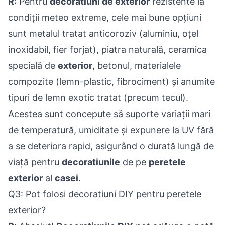
R:
Pentru
decoratiuni de exterior
rezistente la
condiții meteo extreme, cele mai bune opțiuni
sunt metalul tratat anticoroziv (aluminiu, oțel
inoxidabil, fier forjat), piatra naturală, ceramica
specială de
exterior
, betonul, materialele
compozite (lemn-plastic, fibrociment) și anumite
tipuri de lemn exotic tratat (precum tecul).
Acestea sunt concepute să suporte variații mari
de temperatură, umiditate și expunere la UV fără
a se deteriora rapid, asigurând o durată lungă de
viață pentru
decoratiunile
de pe
peretele
exterior
al
casei
.
Q3: Pot folosi decoratiuni DIY pentru peretele
exterior?