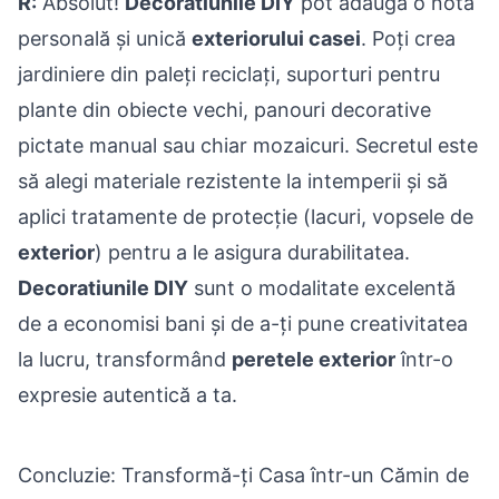
R:
Absolut!
Decoratiunile DIY
pot adăuga o notă
personală și unică
exteriorului casei
. Poți crea
jardiniere din paleți reciclați, suporturi pentru
plante din obiecte vechi, panouri decorative
pictate manual sau chiar mozaicuri. Secretul este
să alegi materiale rezistente la intemperii și să
aplici tratamente de protecție (lacuri, vopsele de
exterior
) pentru a le asigura durabilitatea.
Decoratiunile DIY
sunt o modalitate excelentă
de a economisi bani și de a-ți pune creativitatea
la lucru, transformând
peretele exterior
într-o
expresie autentică a ta.
Concluzie: Transformă-ți Casa într-un Cămin de