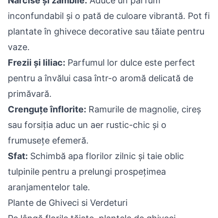
Narcise și zambile:
Aduce un parfum
inconfundabil și o pată de culoare vibrantă. Pot fi
plantate în ghivece decorative sau tăiate pentru
vaze.
Frezii și liliac:
Parfumul lor dulce este perfect
pentru a învălui casa într-o aromă delicată de
primăvară.
Crenguțe înflorite:
Ramurile de magnolie, cireș
sau forsiția aduc un aer rustic-chic și o
frumusețe efemeră.
Sfat:
Schimbă apa florilor zilnic și taie oblic
tulpinile pentru a prelungi prospețimea
aranjamentelor tale.
Plante de Ghiveci si Verdeturi