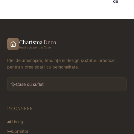
de
Charisma
Deco
Inspirație pentru Case
Idei de amenajare, tendințe în design și sfaturi practice
pentru a crea spații cu personalitate.
✨
Case cu suflet
PE CAMERE
🛋️
Living
🛏️
Dormitor