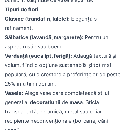
ochilor), susținute de vase elegante.
Tipuri de flori:
Clasice (trandafiri, lalele):
Eleganță și
rafinament.
Sălbatice (lavandă, margarete):
Pentru un
aspect rustic sau boem.
Verdeață (eucalipt, ferigă):
Adaugă textură și
volum, fiind o opțiune sustenabilă și tot mai
populară, cu o creștere a preferințelor de peste
25% în ultimii doi ani.
Vasele:
Alege vase care completează stilul
general al
decoratiunii
de
masa
. Sticlă
transparentă, ceramică, metal sau chiar
recipiente neconvenționale (borcane, căni