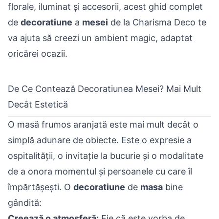
florale, iluminat și accesorii, acest ghid complet
de
decoratiune
a
mesei
de la Charisma Deco te
va ajuta să creezi un ambient magic, adaptat
oricărei ocazii.
De Ce Contează Decoratiunea Mesei? Mai Mult
Decât Estetică
O masă frumos aranjată este mai mult decât o
simplă adunare de obiecte. Este o expresie a
ospitalității, o invitație la bucurie și o modalitate
de a onora momentul și persoanele cu care îl
împărtășești. O
decoratiune
de
masa
bine
gândită:
Creează o atmosferă:
Fie că este vorba de