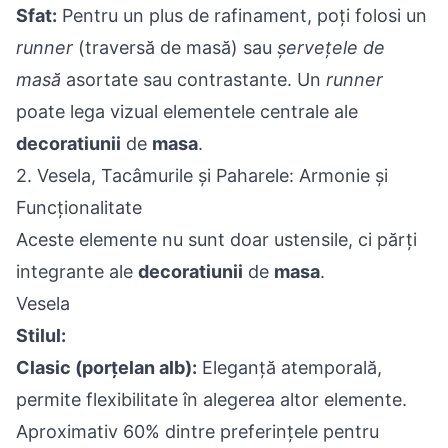
Sfat:
Pentru un plus de rafinament, poți folosi un
runner
(traversă de masă) sau
șervețele de
masă
asortate sau contrastante. Un
runner
poate lega vizual elementele centrale ale
decoratiunii
de
masa
.
2. Vesela, Tacâmurile și Paharele: Armonie și
Funcționalitate
Aceste elemente nu sunt doar ustensile, ci părți
integrante ale
decoratiunii
de
masa
.
Vesela
Stilul:
Clasic (porțelan alb):
Eleganță atemporală,
permite flexibilitate în alegerea altor elemente.
Aproximativ 60% dintre preferințele pentru