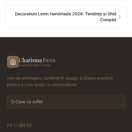
Decoratiuni Lemn Handmade 2026: Tendințe și Ghid
Complet
Charisma
Deco
Inspirație pentru Case
Idei de amenajare, tendințe în design și sfaturi practice
pentru a crea spații cu personalitate.
✨
Case cu suflet
PE CAMERE