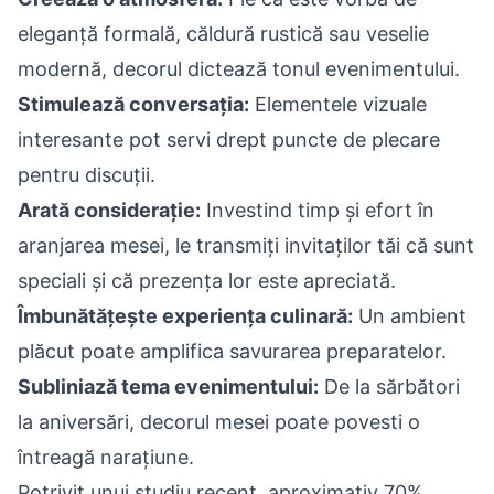
eleganță formală, căldură rustică sau veselie
modernă, decorul dictează tonul evenimentului.
Stimulează conversația:
Elementele vizuale
interesante pot servi drept puncte de plecare
pentru discuții.
Arată considerație:
Investind timp și efort în
aranjarea mesei, le transmiți invitaților tăi că sunt
speciali și că prezența lor este apreciată.
Îmbunătățește experiența culinară:
Un ambient
plăcut poate amplifica savurarea preparatelor.
Subliniază tema evenimentului:
De la sărbători
la aniversări, decorul mesei poate povesti o
întreagă narațiune.
Potrivit unui studiu recent, aproximativ 70%