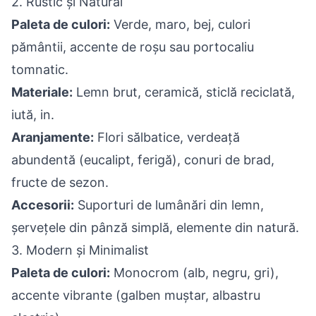
2. Rustic și Natural
Paleta de culori:
Verde, maro, bej, culori
pământii, accente de roșu sau portocaliu
tomnatic.
Materiale:
Lemn brut, ceramică, sticlă reciclată,
iută, in.
Aranjamente:
Flori sălbatice, verdeață
abundentă (eucalipt, ferigă), conuri de brad,
fructe de sezon.
Accesorii:
Suporturi de lumânări din lemn,
șervețele din pânză simplă, elemente din natură.
3. Modern și Minimalist
Paleta de culori:
Monocrom (alb, negru, gri),
accente vibrante (galben muștar, albastru