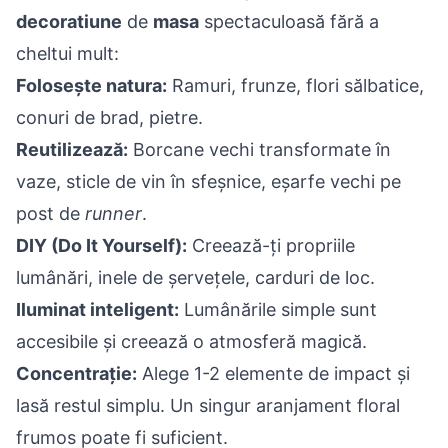
decoratiune
de
masa
spectaculoasă fără a
cheltui mult:
Folosește natura:
Ramuri, frunze, flori sălbatice,
conuri de brad, pietre.
Reutilizează:
Borcane vechi transformate în
vaze, sticle de vin în sfeșnice, eșarfe vechi pe
post de
runner
.
DIY (Do It Yourself):
Creează-ți propriile
lumânări, inele de șervețele, carduri de loc.
Iluminat inteligent:
Lumânările simple sunt
accesibile și creează o atmosferă magică.
Concentrație:
Alege 1-2 elemente de impact și
lasă restul simplu. Un singur aranjament floral
frumos poate fi suficient.