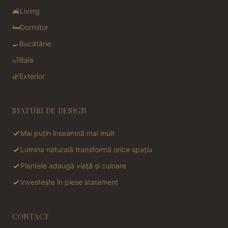
🛋️
Living
🛏️
Dormitor
🍳
Bucătărie
🛁
Baie
🌿
Exterior
SFATURI DE DESIGN
Mai puțin înseamnă mai mult
Lumina naturală transformă orice spațiu
Plantele adaugă viață și culoare
Investește în piese statement
CONTACT