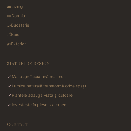
🛋️
Living
🛏️
Dormitor
🍳
Bucătărie
🛁
Baie
🌿
Exterior
SFATURI DE DESIGN
Mai puțin înseamnă mai mult
Lumina naturală transformă orice spațiu
Plantele adaugă viață și culoare
Investește în piese statement
CONTACT