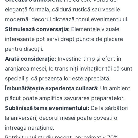
eleganță formală, căldură rustică sau veselie
modernă, decorul dictează tonul evenimentului.
Stimulează conversația:
Elementele vizuale
interesante pot servi drept puncte de plecare
pentru discuții.
Arată considerație:
Investind timp și efort în
aranjarea mesei, le transmiți invitaților tăi că sunt
speciali și că prezența lor este apreciată.
Îmbunătățește experiența culinară:
Un ambient
plăcut poate amplifica savurarea preparatelor.
Subliniază tema evenimentului:
De la sărbători
la aniversări, decorul mesei poate povesti o
întreagă narațiune.
Potrivit unui studiu recent, aproximativ 70%