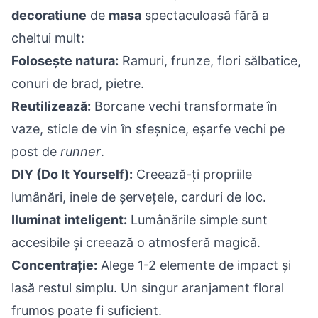
decoratiune
de
masa
spectaculoasă fără a
cheltui mult:
Folosește natura:
Ramuri, frunze, flori sălbatice,
conuri de brad, pietre.
Reutilizează:
Borcane vechi transformate în
vaze, sticle de vin în sfeșnice, eșarfe vechi pe
post de
runner
.
DIY (Do It Yourself):
Creează-ți propriile
lumânări, inele de șervețele, carduri de loc.
Iluminat inteligent:
Lumânările simple sunt
accesibile și creează o atmosferă magică.
Concentrație:
Alege 1-2 elemente de impact și
lasă restul simplu. Un singur aranjament floral
frumos poate fi suficient.