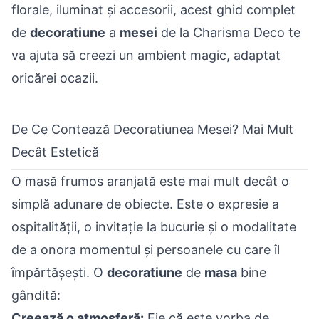
florale, iluminat și accesorii, acest ghid complet
de
decoratiune
a
mesei
de la Charisma Deco te
va ajuta să creezi un ambient magic, adaptat
oricărei ocazii.
De Ce Contează Decoratiunea Mesei? Mai Mult
Decât Estetică
O masă frumos aranjată este mai mult decât o
simplă adunare de obiecte. Este o expresie a
ospitalității, o invitație la bucurie și o modalitate
de a onora momentul și persoanele cu care îl
împărtășești. O
decoratiune
de
masa
bine
gândită:
Creează o atmosferă:
Fie că este vorba de