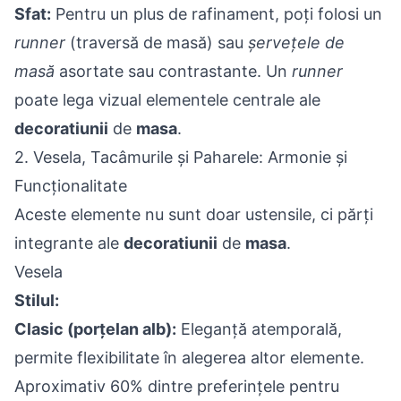
Sfat:
Pentru un plus de rafinament, poți folosi un
runner
(traversă de masă) sau
șervețele de
masă
asortate sau contrastante. Un
runner
poate lega vizual elementele centrale ale
decoratiunii
de
masa
.
2. Vesela, Tacâmurile și Paharele: Armonie și
Funcționalitate
Aceste elemente nu sunt doar ustensile, ci părți
integrante ale
decoratiunii
de
masa
.
Vesela
Stilul:
Clasic (porțelan alb):
Eleganță atemporală,
permite flexibilitate în alegerea altor elemente.
Aproximativ 60% dintre preferințele pentru