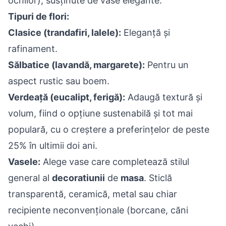
ochilor), susținute de vase elegante.
Tipuri de flori:
Clasice (trandafiri, lalele):
Eleganță și
rafinament.
Sălbatice (lavandă, margarete):
Pentru un
aspect rustic sau boem.
Verdeață (eucalipt, ferigă):
Adaugă textură și
volum, fiind o opțiune sustenabilă și tot mai
populară, cu o creștere a preferințelor de peste
25% în ultimii doi ani.
Vasele:
Alege vase care completează stilul
general al
decoratiunii
de
masa
. Sticlă
transparentă, ceramică, metal sau chiar
recipiente neconvenționale (borcane, căni