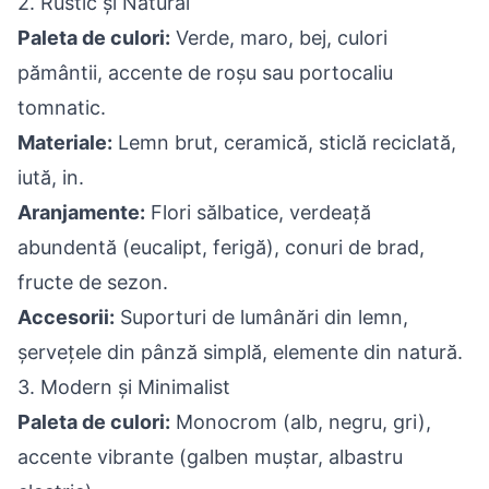
2. Rustic și Natural
Paleta de culori:
Verde, maro, bej, culori
pământii, accente de roșu sau portocaliu
tomnatic.
Materiale:
Lemn brut, ceramică, sticlă reciclată,
iută, in.
Aranjamente:
Flori sălbatice, verdeață
abundentă (eucalipt, ferigă), conuri de brad,
fructe de sezon.
Accesorii:
Suporturi de lumânări din lemn,
șervețele din pânză simplă, elemente din natură.
3. Modern și Minimalist
Paleta de culori:
Monocrom (alb, negru, gri),
accente vibrante (galben muștar, albastru