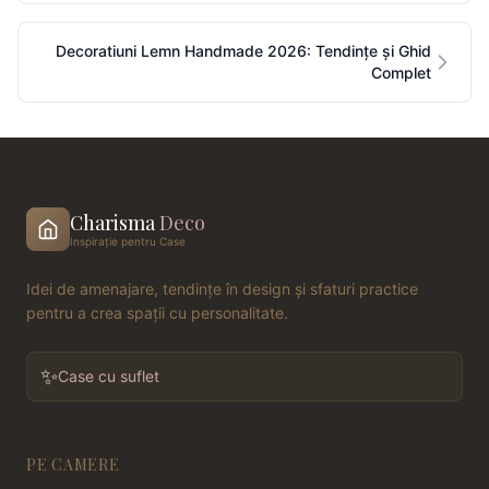
Decoratiuni Lemn Handmade 2026: Tendințe și Ghid
Complet
Charisma
Deco
Inspirație pentru Case
Idei de amenajare, tendințe în design și sfaturi practice
pentru a crea spații cu personalitate.
✨
Case cu suflet
PE CAMERE